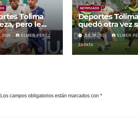
AOS
NOTIPIJAOS
rtes Tolima
Deportes Tolim
eza, pero le
quedó otra vez s
nza para
Copa
, 2026
ELMER PEREZ
JUL 29, 2026
ELMER P
rar a Alianza
edupar 2 A 1
ZAPATA
Los campos obligatorios están marcados con
*