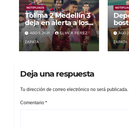
NOTIPIJAOS
NOTIPIJ
Tolima 2 Medellín 3
Depo
deja en alerta a los
bost
pijaos por su fútbol
alca
AGO 5, 2026
ELMER PEREZ
AGO 2
irregular
supe
ZAPATA
Vall
ZAPATA
Deja una respuesta
Tu dirección de correo electrónico no será publicada.
Comentario
*