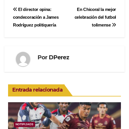
Navegación
El director opina:
En Chicoral la mejor
condecoración a James
celebración del futbol
de
Rodríguez politiquería
tolimense
entradas
Por
DPerez
Entrada relacionada
NOTIPIJAOS