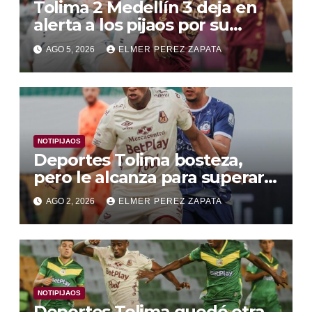
Tolima 2 Medellín 3 deja en
alerta a los pijaos por su
fútbol irregular
AGO 5, 2026
ELMER PEREZ ZAPATA
NOTIPIJAOS
Deportes Tolima bosteza,
pero le alcanza para superar a
Alianza Valledupar 2 A 1
AGO 2, 2026
ELMER PEREZ ZAPATA
NOTIPIJAOS
Deportes Tolima quedó otra