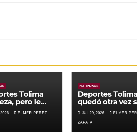
AOS
NOTIPIJAOS
rtes Tolima
Deportes Tolim
eza, pero le
quedó otra vez s
nza para
Copa
 2026
ELMER PEREZ
JUL 29, 2026
ELMER PE
rar a Alianza
edupar 2 A 1
ZAPATA