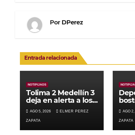
entradas
Por
DPerez
Entrada relacionada
NOTIPIJAOS
NOTIPIJ
Tolima 2 Medellín 3
Depo
deja en alerta a los
bost
pijaos por su fútbol
alca
AGO 5, 2026
ELMER PEREZ
AGO 2,
irregular
supe
ZAPATA
Vall
ZAPATA