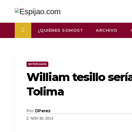
Saltar
al
contenido
¿QUIENES SOMOS?
ARCHIVO
NOTIPIJAOS
William tesillo ser
Tolima
Por
DPerez
NOV 30, 2013