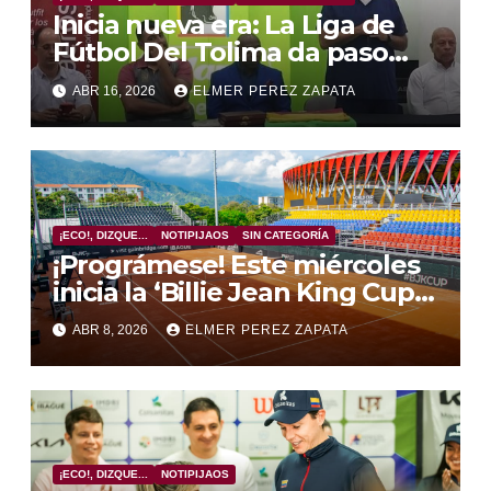
Inicia nueva era: La Liga de
Fútbol Del Tolima da paso
gigante, firma convenio para
ABR 16, 2026
ELMER PEREZ ZAPATA
cancha y sede
¡ECO!, DIZQUE...
NOTIPIJAOS
SIN CATEGORÍA
¡Prográmese! Este miércoles
inicia la ‘Billie Jean King Cup’
en el Complejo de Raquetas
ABR 8, 2026
ELMER PEREZ ZAPATA
del Parque Deportivo
¡ECO!, DIZQUE...
NOTIPIJAOS