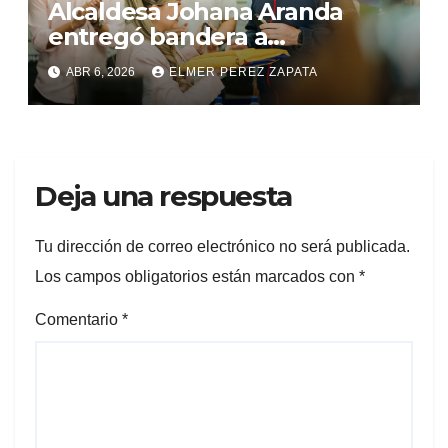
Alcaldesa Johana Aranda
entregó bandera a
delegación de Colombia que
ABR 6, 2026
ELMER PEREZ ZAPATA
estará en la ‘Billie Jean King
Cup’ en Ibagué
Deja una respuesta
Tu dirección de correo electrónico no será publicada.
Los campos obligatorios están marcados con
*
Comentario
*