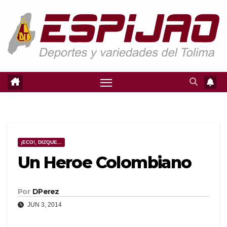
Saltar
al
contenido
¡ECO!, DIZQUE...
Un Heroe Colombiano
Por
DPerez
JUN 3, 2014