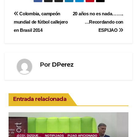
Navegación
Colombia, campeón
20 años no es nada……..
mundial de fútbol callejero
…Recordando con
de
en Brasil 2014
ESPIJAO
entradas
Por
DPerez
Entrada relacionada
¡ECO!, DIZQUE...
NOTIPIJAOS
PIJAO AFICIONADO