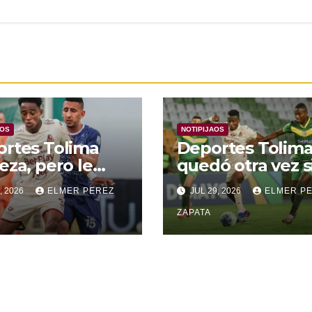
AOS
NOTIPIJAOS
rtes Tolima
Deportes Tolim
eza, pero le
quedó otra vez s
nza para
Copa
, 2026
ELMER PEREZ
JUL 29, 2026
ELMER P
rar a Alianza
edupar 2 A 1
ZAPATA