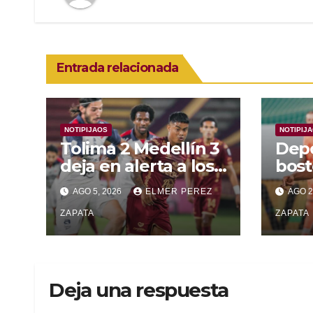
Entrada relacionada
NOTIPIJAOS
NOTIPIJ
Tolima 2 Medellín 3
Depo
deja en alerta a los
bost
pijaos por su fútbol
alca
AGO 5, 2026
ELMER PEREZ
AGO 2
irregular
supe
ZAPATA
Vall
ZAPATA
Deja una respuesta