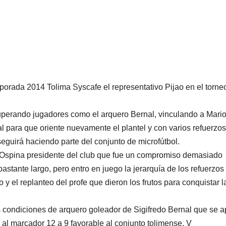
mporada 2014 Tolima Syscafe el representativo Pijao en el torne
cuperando jugadores como el arquero Bernal, vinculando a Mari
para que oriente nuevamente el plantel y con varios refuerzos
seguirá haciendo parte del conjunto de microfútbol.
o Ospina presidente del club que fue un compromiso demasiado
stante largo, pero entro en juego la jerarquía de los refuerzos
y el replanteo del profe que dieron los frutos para conquistar l
s condiciones de arquero goleador de Sigifredo Bernal que se 
r al marcador 12 a 9 favorable al conjunto tolimense. V