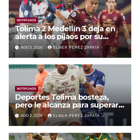
NOTIPIJAOS
Tolima 2 Medellín 3 deja en
alerta a los pijaos por su
fútbol irregular
AGO 5, 2026
ELMER PEREZ ZAPATA
NOTIPIJAOS
Deportes Tolima bosteza,
pero le alcanza para superar a
Alianza Valledupar 2 A 1
AGO 2, 2026
ELMER PEREZ ZAPATA