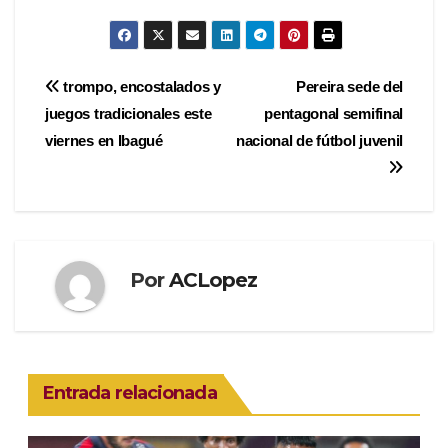
Navegación
trompo, encostalados y
Pereira sede del
juegos tradicionales este
pentagonal semifinal
de
viernes en Ibagué
nacional de fútbol juvenil
entradas
Por
ACLopez
Entrada relacionada