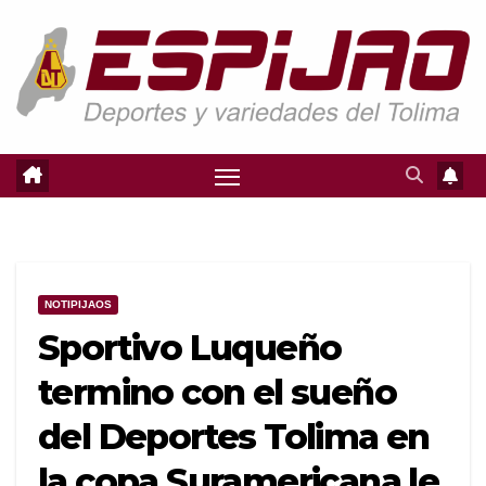
Saltar
al
contenido
NOTIPIJAOS
Sportivo Luqueño
termino con el sueño
del Deportes Tolima en
la copa Suramericana le