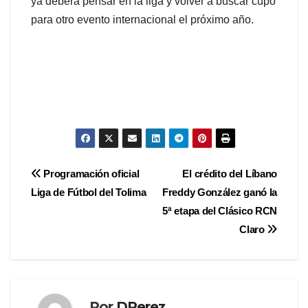
ya deberá pensar en la liga y volver a buscar cupo
para otro evento internacional el próximo año.
Navegación
Programación oficial
El crédito del Líbano
Liga de Fútbol del Tolima
Freddy González ganó la
de
5ª etapa del Clásico RCN
entradas
Claro
Por
DPerez