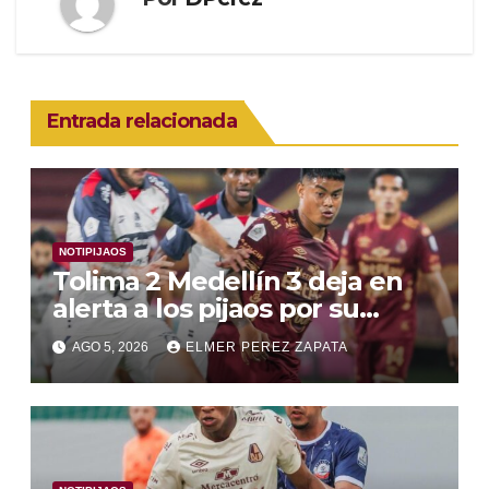
Entrada relacionada
NOTIPIJAOS
Tolima 2 Medellín 3 deja en
alerta a los pijaos por su
fútbol irregular
AGO 5, 2026
ELMER PEREZ ZAPATA