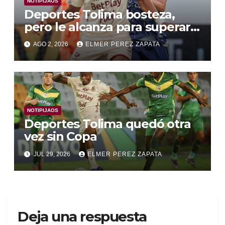
NOTIPIJAOS
Deportes Tolima bosteza,
pero le alcanza para superar a
Alianza Valledupar 2 A 1
AGO 2, 2026
ELMER PEREZ ZAPATA
NOTIPIJAOS
Deportes Tolima quedó otra
vez sin Copa
JUL 29, 2026
ELMER PEREZ ZAPATA
Deja una respuesta