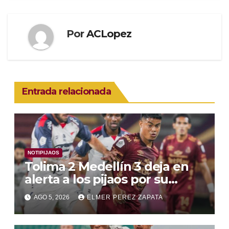
Por
ACLopez
Entrada relacionada
NOTIPIJAOS
Tolima 2 Medellín 3 deja en
alerta a los pijaos por su
fútbol irregular
AGO 5, 2026
ELMER PEREZ ZAPATA