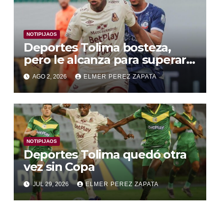
NOTIPIJAOS
Deportes Tolima bosteza,
pero le alcanza para superar a
Alianza Valledupar 2 A 1
AGO 2, 2026
ELMER PEREZ ZAPATA
NOTIPIJAOS
Deportes Tolima quedó otra
vez sin Copa
JUL 29, 2026
ELMER PEREZ ZAPATA