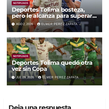
NOTIPIJAOS
Deportes Tolima bosteza,
pero le alcanza para superar a
Alianza Valledupar 2 A 1
AGO 2, 2026
ELMER PEREZ ZAPATA
NOTIPIJAOS
Deportes Tolima quedó otra
vez sin Copa
JUL 29, 2026
ELMER PEREZ ZAPATA
Deja una respuesta