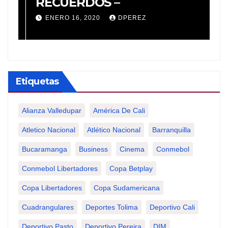
a
RECUERDOS –
R
e
ENERO 16, 2020
DPEREZ
a
T
Etiquetas
Alianza Valledupar
América De Cali
Atletico Nacional
Atlético Nacional
Barranquilla
Bucaramanga
Business
Cinema
Conmebol
Conmebol Libertadores
Copa Betplay
Copa Libertadores
Copa Sudamericana
Cuadrangulares
Deportes Tolima
Deportivo Cali
Deportivo Pasto
Deportivo Pereira
DIM