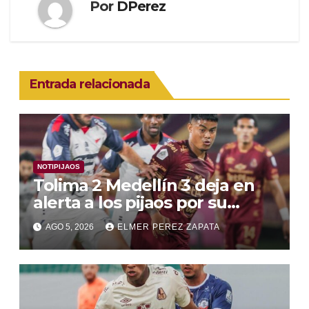
Por
DPerez
Entrada relacionada
NOTIPIJAOS
Tolima 2 Medellín 3 deja en
alerta a los pijaos por su
fútbol irregular
AGO 5, 2026
ELMER PEREZ ZAPATA