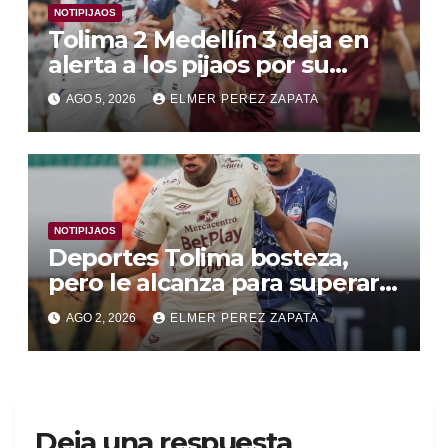
NOTIPIJAOS
Tolima 2 Medellín 3 deja en
alerta a los pijaos por su
fútbol irregular
AGO 5, 2026
ELMER PEREZ ZAPATA
NOTIPIJAOS
Deportes Tolima bosteza,
pero le alcanza para superar a
Alianza Valledupar 2 A 1
AGO 2, 2026
ELMER PEREZ ZAPATA
Deja una respuesta