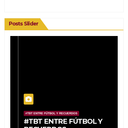
Posts Slider
#TBT ENTRE FÚTBOL Y RECUERDOS
#
o
#TBT ENTRE FÚTBOL Y
#