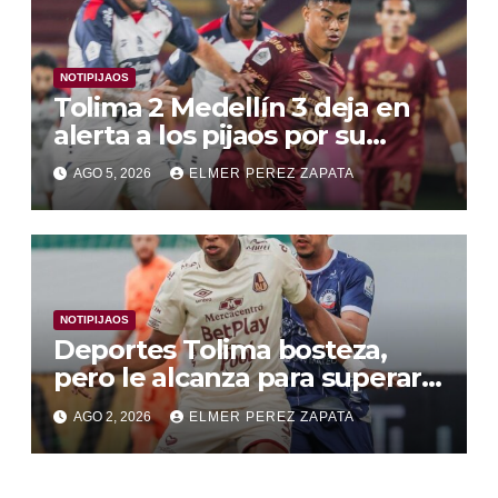
NOTIPIJAOS
Tolima 2 Medellín 3 deja en
alerta a los pijaos por su
fútbol irregular
AGO 5, 2026
ELMER PEREZ ZAPATA
NOTIPIJAOS
Deportes Tolima bosteza,
pero le alcanza para superar a
Alianza Valledupar 2 A 1
AGO 2, 2026
ELMER PEREZ ZAPATA