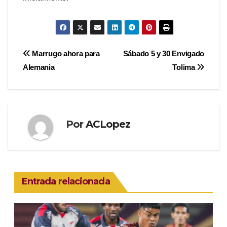
Navegación
Marrugo ahora para
Sábado 5 y 30 Envigado
Alemania
Tolima
de
entradas
Por
ACLopez
Entrada relacionada