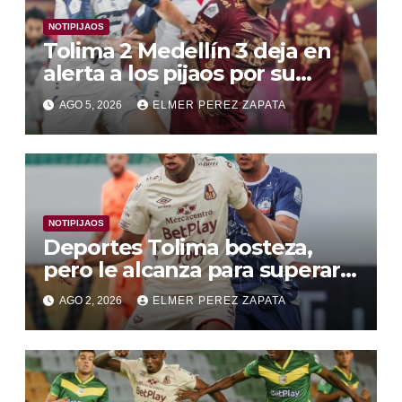
NOTIPIJAOS
Tolima 2 Medellín 3 deja en
alerta a los pijaos por su
fútbol irregular
AGO 5, 2026
ELMER PEREZ ZAPATA
NOTIPIJAOS
Deportes Tolima bosteza,
pero le alcanza para superar a
Alianza Valledupar 2 A 1
AGO 2, 2026
ELMER PEREZ ZAPATA