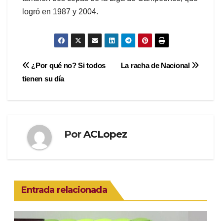
logró en 1987 y 2004.
Navegación
¿Por qué no? Si todos
La racha de Nacional
tienen su día
de
entradas
Por
ACLopez
Entrada relacionada