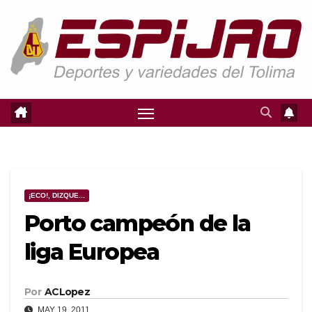
Saltar
al
contenido
¡ECO!, DIZQUE...
Porto campeón de la
liga Europea
Por
ACLopez
MAY 19, 2011