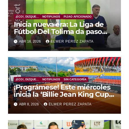
¡ECO!, DIZQUE...
NOTIPIJAOS
PIJAO AFICIONADO
Inicia nueva era: La Liga de
Fútbol Del Tolima da paso
gigante, firma convenio para
ABR 16, 2026
ELMER PEREZ ZAPATA
cancha y sede
¡ECO!, DIZQUE...
NOTIPIJAOS
SIN CATEGORÍA
¡Prográmese! Este miércoles
inicia la ‘Billie Jean King Cup’
en el Complejo de Raquetas
ABR 8, 2026
ELMER PEREZ ZAPATA
del Parque Deportivo