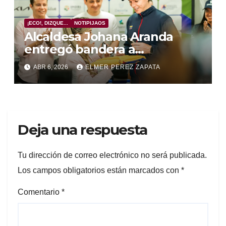
¡ECO!, DIZQUE...
NOTIPIJAOS
Alcaldesa Johana Aranda
entregó bandera a
delegación de Colombia que
ABR 6, 2026
ELMER PEREZ ZAPATA
estará en la ‘Billie Jean King
Cup’ en Ibagué
Deja una respuesta
Tu dirección de correo electrónico no será publicada.
Los campos obligatorios están marcados con
*
Comentario
*