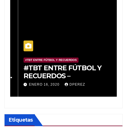
#TBT ENTRE FÚTBOL Y RECUERDOS
#
o
#TBT ENTRE FÚTBOL Y
#
a
RECUERDOS –
R
e
ENERO 16, 2020
DPEREZ
a
T
Etiquetas