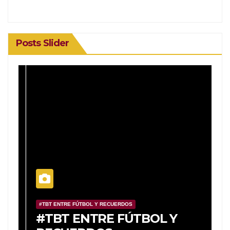
Posts Slider
#TBT ENTRE FÚTBOL Y RECUERDOS
#
o
#TBT ENTRE FÚTBOL Y
#