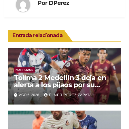
Por
DPerez
Entrada relacionada
NOTIPIJAOS
Tolima 2 Medellín 3 deja en
alerta a los pijaos por su
fútbol irregular
AGO 5, 2026
ELMER PEREZ ZAPATA