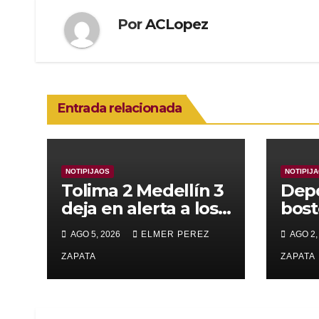
Por
ACLopez
Entrada relacionada
NOTIPIJAOS
NOTIPIJ
Tolima 2 Medellín 3
Depo
deja en alerta a los
bost
pijaos por su fútbol
alca
AGO 5, 2026
ELMER PEREZ
AGO 2,
irregular
supe
ZAPATA
Vall
ZAPATA