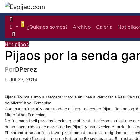
Saltar
al
contenido
¿Quienes somos?
Archivo
Galería
Notipijao
Notipijaos
Pijaos por la senda g
Por
DPerez
Jul 27, 2014
Pijaos Tolima sumó su tercera victoria en línea al derrotar a Real Calda
de Microfútbol Femenina.
Con mucha ‘garra’ y apostándole al juego colectivo Pijaos Tolima logró 
Microfútbol Femenina.
No fue nada fácil para las locales que al frente tuvieron un rival que co
de un buen trabajo de marca de las Pijaos y una excelente tarde de la p
El marcador se abrió en favor precisamente para las dirigidas por el e
remate desde fuera del área de Katherine Benavides a los 8 minutos del