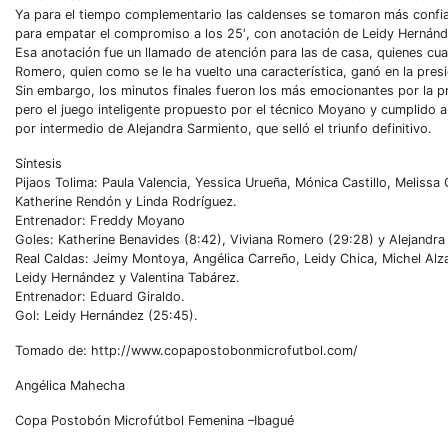
Ya para el tiempo complementario las caldenses se tomaron más confia
para empatar el compromiso a los 25′, con anotación de Leidy Hernánd
Esa anotación fue un llamado de atención para las de casa, quienes cua
Romero, quien como se le ha vuelto una característica, ganó en la presi
Sin embargo, los minutos finales fueron los más emocionantes por la pr
pero el juego inteligente propuesto por el técnico Moyano y cumplido a
por intermedio de Alejandra Sarmiento, que selló el triunfo definitivo.
Síntesis
Pijaos Tolima: Paula Valencia, Yessica Urueña, Mónica Castillo, Melissa
Katherine Rendón y Linda Rodríguez.
Entrenador: Freddy Moyano
Goles: Katherine Benavides (8:42), Viviana Romero (29:28) y Alejandra
Real Caldas: Jeimy Montoya, Angélica Carreño, Leidy Chica, Michel Alz
Leidy Hernández y Valentina Tabárez.
Entrenador: Eduard Giraldo.
Gol: Leidy Hernández (25:45).
Tomado de: http://www.copapostobonmicrofutbol.com/
Angélica Mahecha
Copa Postobón Microfútbol Femenina –Ibagué