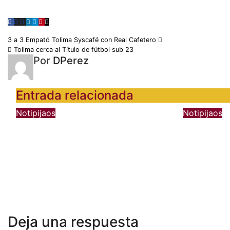
Navegación
3 a 3 Empató Tolima Syscafé con Real Cafetero
Tolima cerca al Título de fútbol sub 23
de
Por
DPerez
entradas
Entrada relacionada
Notipijaos
Notipijaos
Tolima 2 Medellín 3 deja
Deporte
en alerta a los pijaos por
pero le
su fútbol irregular
superar
Valledu
Ago 5, 2026
Elmer Perez Zapata
Ago 2, 2
Deja una respuesta