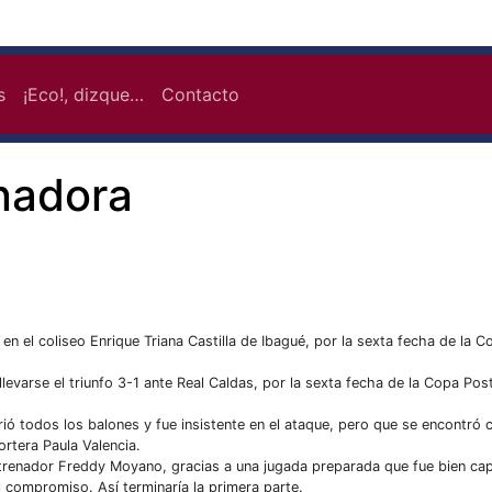
s
¡Eco!, dizque…
Contacto
anadora
s en el coliseo Enrique Triana Castilla de Ibagué, por la sexta fecha de la
llevarse el triunfo 3-1 ante Real Caldas, por la sexta fecha de la Copa Po
rrió todos los balones y fue insistente en el ataque, pero que se encontró 
ortera Paula Valencia.
ntrenador Freddy Moyano, gracias a una jugada preparada que fue bien cap
 compromiso. Así terminaría la primera parte.