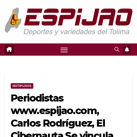
Saltar
al
contenido
NOTIPIJAOS
Periodistas
www.espijao.com,
Carlos Rodríguez, El
Cibernauta Se vincula