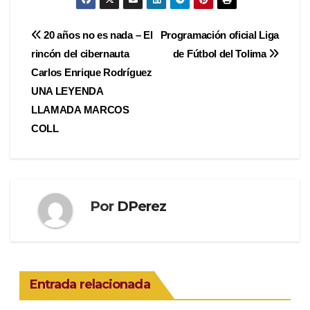
Navegación
20 años no es nada – El
Programación oficial Liga
rincón del cibernauta
de Fútbol del Tolima
de
Carlos Enrique Rodríguez
entradas
UNA LEYENDA
LLAMADA MARCOS
COLL
Por
DPerez
Entrada relacionada