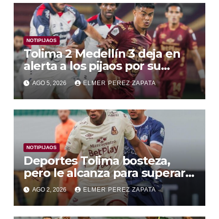
NOTIPIJAOS
Tolima 2 Medellín 3 deja en
alerta a los pijaos por su
fútbol irregular
AGO 5, 2026
ELMER PEREZ ZAPATA
NOTIPIJAOS
Deportes Tolima bosteza,
pero le alcanza para superar a
Alianza Valledupar 2 A 1
AGO 2, 2026
ELMER PEREZ ZAPATA