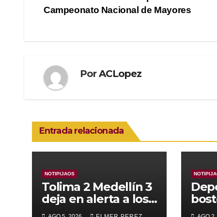
Navegación
Campeonato Nacional de Mayores
de
entradas
Por
ACLopez
Entrada relacionada
NOTIPIJAOS
NOTIPIJ
Tolima 2 Medellín 3
Depo
deja en alerta a los
bost
pijaos por su fútbol
alca
AGO 5, 2026
ELMER PEREZ
AGO 2,