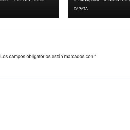
rar a Alianza
edupar 2 A 1
ZAPATA
Los campos obligatorios están marcados con
*