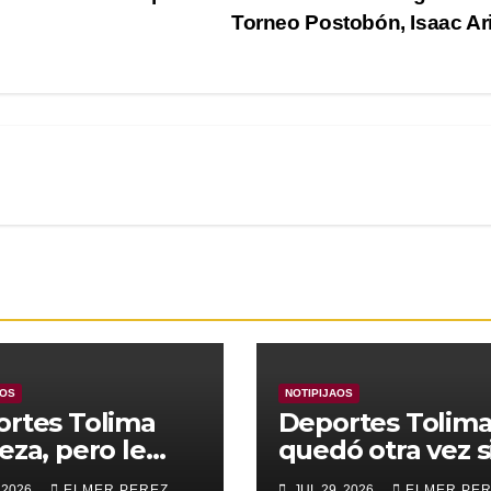
Torneo Postobón, Isaac Ar
AOS
NOTIPIJAOS
rtes Tolima
Deportes Tolim
eza, pero le
quedó otra vez s
nza para
Copa
 2026
ELMER PEREZ
JUL 29, 2026
ELMER PE