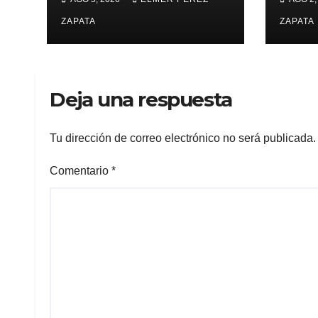
irregular
supe
ZAPATA
Vall
ZAPATA
Deja una respuesta
Tu dirección de correo electrónico no será publicada.
Comentario
*