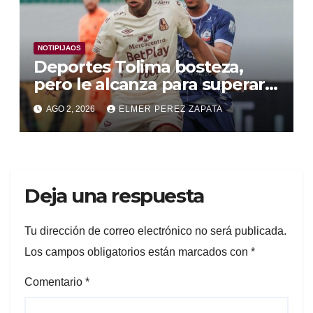
NOTIPIJAOS
Deportes Tolima bosteza,
pero le alcanza para superar a
Alianza Valledupar 2 A 1
AGO 2, 2026
ELMER PEREZ ZAPATA
Deja una respuesta
Tu dirección de correo electrónico no será publicada.
Los campos obligatorios están marcados con
*
Comentario
*