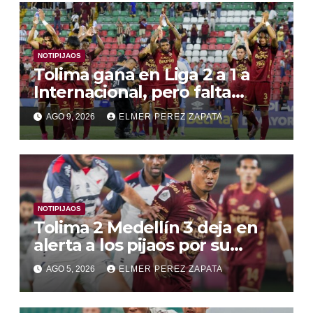
NOTIPIJAOS
Tolima gana en Liga 2 a 1 a
Internacional, pero falta
juego convincente , y la
AGO 9, 2026
ELMER PEREZ ZAPATA
Libertadores entre dudas y
victorias
NOTIPIJAOS
Tolima 2 Medellín 3 deja en
alerta a los pijaos por su
fútbol irregular
AGO 5, 2026
ELMER PEREZ ZAPATA