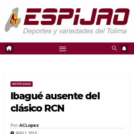
Saltar
al
contenido
NOTIPIJAOS
Ibagué ausente del
clásico RCN
Por
ACLopez
AGO 1, 2013