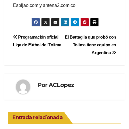
Espijao.com y antena2.com.co
Navegación
Programación oficial
El Battaglia que probó con
Liga de Fútbol del Tolima
Tolima tiene equipo en
de
Argentina
entradas
Por
ACLopez
Entrada relacionada