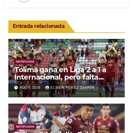
Entrada relacionada
NOTIPIJAOS
Tolima gana en Liga 2 a 1 a
Internacional, pero falta
juego convincente , y la
AGO 9, 2026
ELMER PEREZ ZAPATA
Libertadores entre dudas y
victorias
NOTIPIJAOS