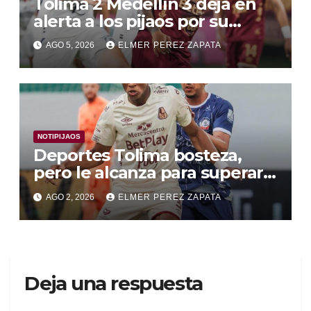
Tolima 2 Medellín 3 deja en
alerta a los pijaos por su
fútbol irregular
AGO 5, 2026
ELMER PEREZ ZAPATA
NOTIPIJAOS
Deportes Tolima bosteza,
pero le alcanza para superar a
Alianza Valledupar 2 A 1
AGO 2, 2026
ELMER PEREZ ZAPATA
Deja una respuesta