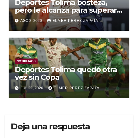
Deportes Tolima bosteza,
pero le alcanza para superar a
Alianza Valledupar 2 A 1
AGO 2, 2026
ELMER PEREZ ZAPATA
NOTIPIJAOS
Deportes Tolima quedó otra
vez sin Copa
JUL 29, 2026
ELMER PEREZ ZAPATA
Deja una respuesta