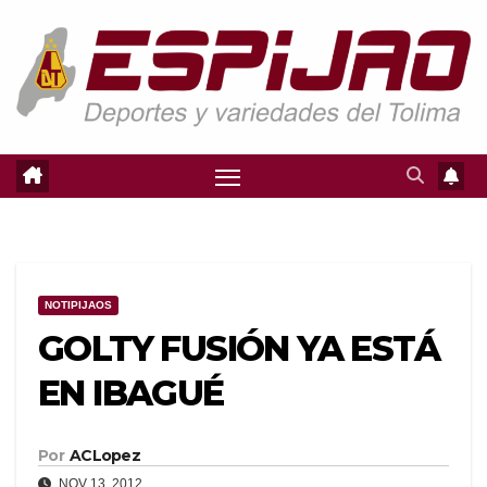
Saltar
al
contenido
NOTIPIJAOS
GOLTY FUSIÓN YA ESTÁ
EN IBAGUÉ
Por
ACLopez
NOV 13, 2012