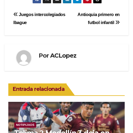
Navegación
Juegos intercolegiados
Antioquia primero en
Ibague
futbol infantil
de
entradas
Por
ACLopez
Entrada relacionada
NOTIPIJAOS
Tolima 2 Medellín 3 deja en