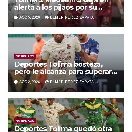
alerta a los pijaos por su
fútbol irregular
AGO 5, 2026
ELMER PEREZ ZAPATA
NOTIPIJAOS
Deportes Tolima bosteza,
pero le alcanza para superar a
Alianza Valledupar 2 A 1
AGO 2, 2026
ELMER PEREZ ZAPATA
NOTIPIJAOS
Deportes Tolima quedó otra