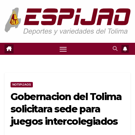
Saltar
al
contenido
NOTIPIJAOS
Gobernacion del Tolima
solicitara sede para
juegos intercolegiados