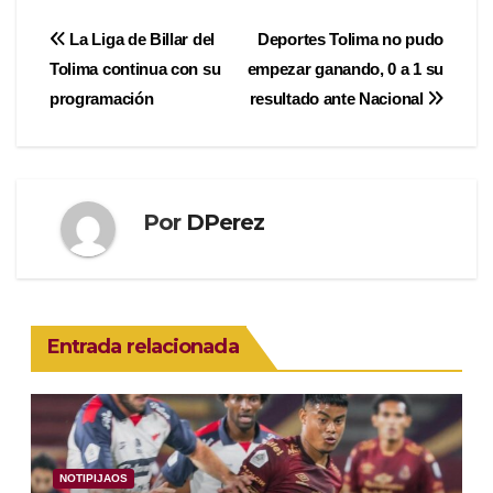
Navegación
La Liga de Billar del
Deportes Tolima no pudo
Tolima continua con su
empezar ganando, 0 a 1 su
de
programación
resultado ante Nacional
entradas
Por
DPerez
Entrada relacionada
NOTIPIJAOS