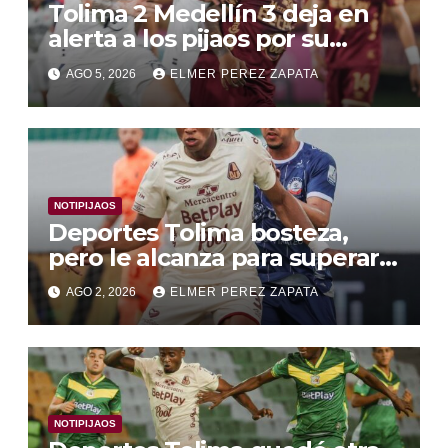
Tolima 2 Medellín 3 deja en
alerta a los pijaos por su
fútbol irregular
AGO 5, 2026
ELMER PEREZ ZAPATA
NOTIPIJAOS
Deportes Tolima bosteza,
pero le alcanza para superar a
Alianza Valledupar 2 A 1
AGO 2, 2026
ELMER PEREZ ZAPATA
NOTIPIJAOS