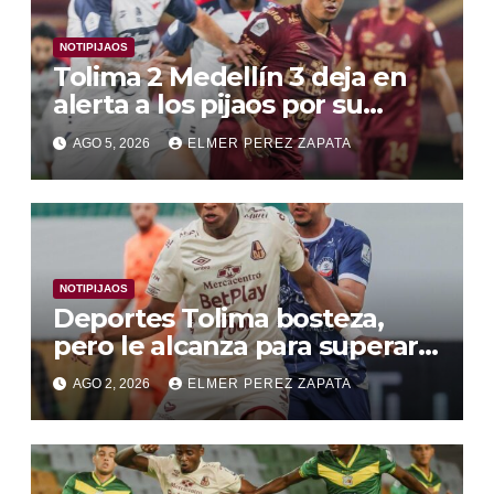
NOTIPIJAOS
Tolima 2 Medellín 3 deja en
alerta a los pijaos por su
fútbol irregular
AGO 5, 2026
ELMER PEREZ ZAPATA
NOTIPIJAOS
Deportes Tolima bosteza,
pero le alcanza para superar a
Alianza Valledupar 2 A 1
AGO 2, 2026
ELMER PEREZ ZAPATA