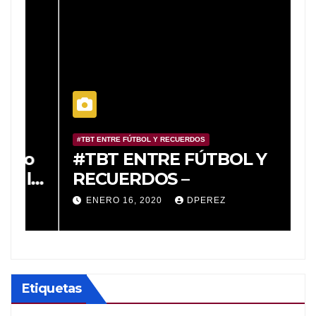
#TBT ENTRE FÚTBOL Y RECUERDOS
#
o
#TBT ENTRE FÚTBOL Y
#
a
RECUERDOS –
R
e
ENERO 16, 2020
DPEREZ
a
T
Etiquetas