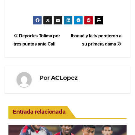
Navegación
Deportes Tolima por
Ibagué y la tv perdieron a
tres puntos ante Cali
su primera dama
de
entradas
Por
ACLopez
Entrada relacionada