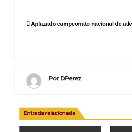
Navegación
Aplazado campeonato nacional de atl
de
entradas
Por
DPerez
Entrada relacionada