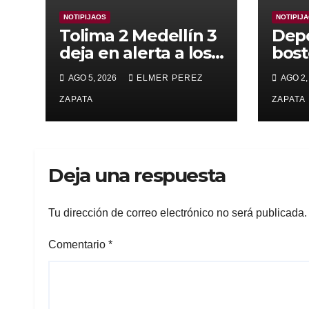
NOTIPIJAOS
NOTIPIJ
Tolima 2 Medellín 3
Depo
deja en alerta a los
bost
pijaos por su fútbol
alca
AGO 5, 2026
ELMER PEREZ
AGO 2,
irregular
supe
ZAPATA
Vall
ZAPATA
Deja una respuesta
Tu dirección de correo electrónico no será publicada.
Comentario
*