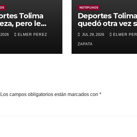
AOS
NOTIPIJAOS
rtes Tolima
Deportes Tolim
eza, pero le
quedó otra vez s
nza para
Copa
 2026
ELMER PEREZ
JUL 29, 2026
ELMER PE
rar a Alianza
edupar 2 A 1
ZAPATA
Los campos obligatorios están marcados con
*