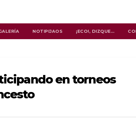
GALERÍA
NOTIPIJAOS
¡ECO!, DIZQUE…
CO
rticipando en torneos
ncesto