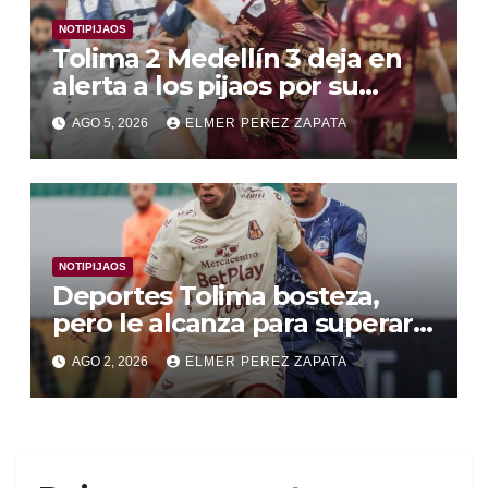
NOTIPIJAOS
Tolima 2 Medellín 3 deja en
alerta a los pijaos por su
fútbol irregular
AGO 5, 2026
ELMER PEREZ ZAPATA
NOTIPIJAOS
Deportes Tolima bosteza,
pero le alcanza para superar a
Alianza Valledupar 2 A 1
AGO 2, 2026
ELMER PEREZ ZAPATA