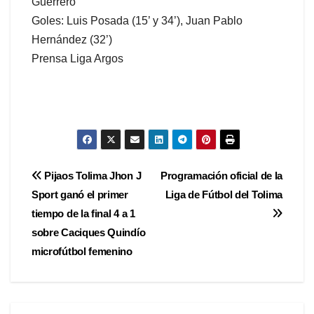
Guerrero
Goles: Luis Posada (15’ y 34’), Juan Pablo
Hernández (32’)
Prensa Liga Argos
Navegación
Pijaos Tolima Jhon J
Programación oficial de la
Sport ganó el primer
Liga de Fútbol del Tolima
de
tiempo de la final 4 a 1
entradas
sobre Caciques Quindío
microfútbol femenino