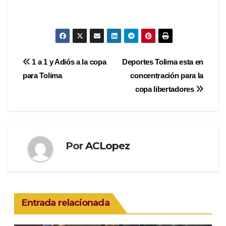
Navegación
1 a 1 y Adiós a la copa
Deportes Tolima esta en
para Tolima
concentración para la
de
copa libertadores
entradas
Por
ACLopez
Entrada relacionada