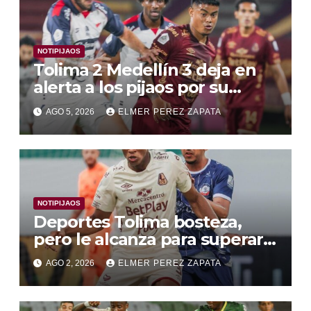
NOTIPIJAOS
Tolima 2 Medellín 3 deja en
alerta a los pijaos por su
fútbol irregular
AGO 5, 2026
ELMER PEREZ ZAPATA
NOTIPIJAOS
Deportes Tolima bosteza,
pero le alcanza para superar a
Alianza Valledupar 2 A 1
AGO 2, 2026
ELMER PEREZ ZAPATA