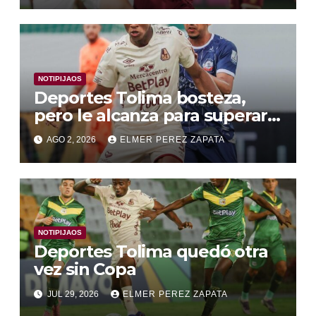
NOTIPIJAOS
Deportes Tolima bosteza,
pero le alcanza para superar a
Alianza Valledupar 2 A 1
AGO 2, 2026
ELMER PEREZ ZAPATA
NOTIPIJAOS
Deportes Tolima quedó otra
vez sin Copa
JUL 29, 2026
ELMER PEREZ ZAPATA