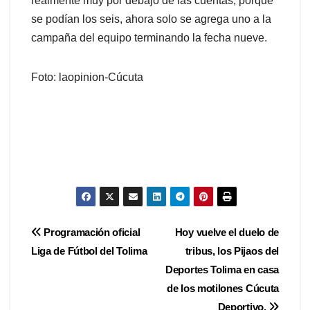
realmente muy por debajo de las cuentas, porque
se podían los seis, ahora solo se agrega uno a la
campaña del equipo terminando la fecha nueve.
Foto: laopinion-Cúcuta
Navegación
Programación oficial
Hoy vuelve el duelo de
Liga de Fútbol del Tolima
tribus, los Pijaos del
de
Deportes Tolima en casa
entradas
de los motilones Cúcuta
Deportivo.