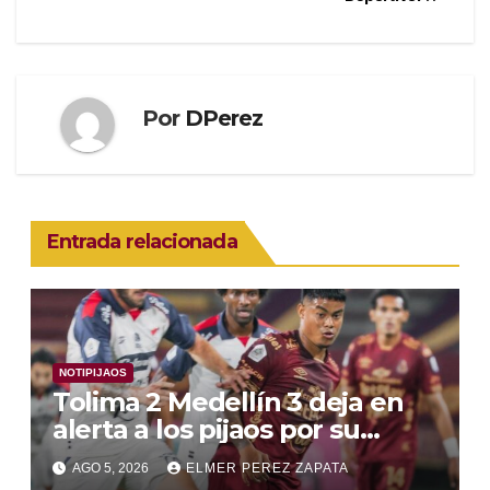
Por
DPerez
Entrada relacionada
NOTIPIJAOS
Tolima 2 Medellín 3 deja en
alerta a los pijaos por su
fútbol irregular
AGO 5, 2026
ELMER PEREZ ZAPATA