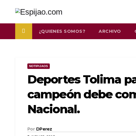
Saltar
al
contenido
¿QUIENES SOMOS?
ARCHIVO
NOTIPIJAOS
Deportes Tolima pa
campeón debe come
Nacional.
Por
DPerez