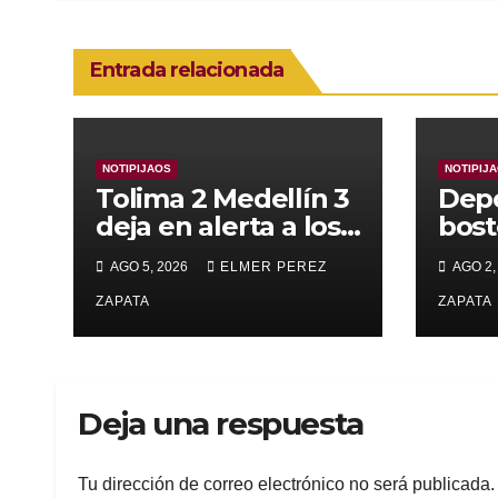
Entrada relacionada
NOTIPIJAOS
NOTIPIJ
Tolima 2 Medellín 3
Depo
deja en alerta a los
bost
pijaos por su fútbol
alca
AGO 5, 2026
ELMER PEREZ
AGO 2,
irregular
supe
ZAPATA
Vall
ZAPATA
Deja una respuesta
Tu dirección de correo electrónico no será publicada.