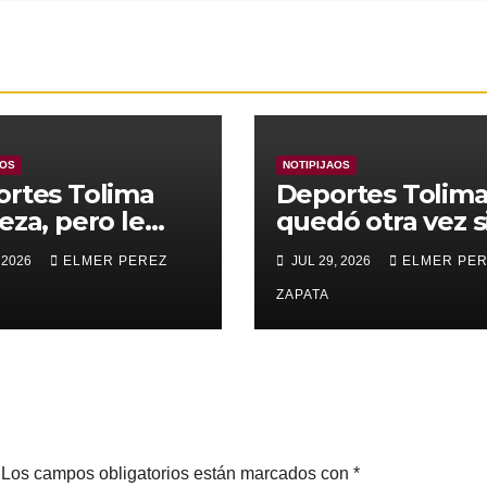
AOS
NOTIPIJAOS
rtes Tolima
Deportes Tolim
eza, pero le
quedó otra vez s
nza para
Copa
 2026
ELMER PEREZ
JUL 29, 2026
ELMER PE
rar a Alianza
edupar 2 A 1
ZAPATA
Los campos obligatorios están marcados con
*