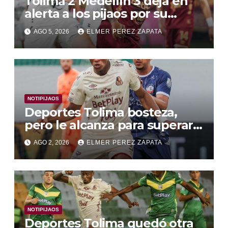
Tolima 2 Medellín 3 deja en
alerta a los pijaos por su
fútbol irregular
AGO 5, 2026
ELMER PEREZ ZAPATA
NOTIPIJAOS
Deportes Tolima bosteza,
pero le alcanza para superar a
Alianza Valledupar 2 A 1
AGO 2, 2026
ELMER PEREZ ZAPATA
NOTIPIJAOS
Deportes Tolima quedó otra