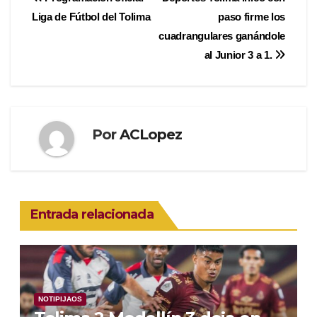
Navegación
Liga de Fútbol del Tolima
paso firme los
de
cuadrangulares ganándole
entradas
al Junior 3 a 1.
Por
ACLopez
Entrada relacionada
NOTIPIJAOS