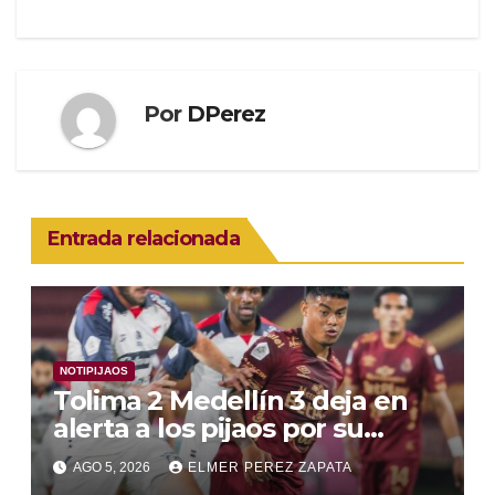
Por
DPerez
Entrada relacionada
NOTIPIJAOS
Tolima 2 Medellín 3 deja en
alerta a los pijaos por su
fútbol irregular
AGO 5, 2026
ELMER PEREZ ZAPATA