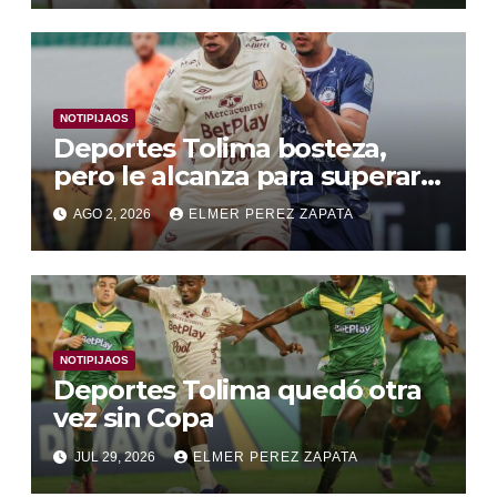
NOTIPIJAOS
Deportes Tolima bosteza,
pero le alcanza para superar a
Alianza Valledupar 2 A 1
AGO 2, 2026
ELMER PEREZ ZAPATA
NOTIPIJAOS
Deportes Tolima quedó otra
vez sin Copa
JUL 29, 2026
ELMER PEREZ ZAPATA