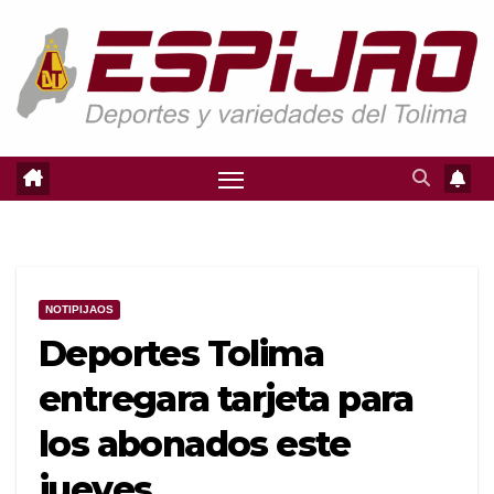
Saltar
al
contenido
NOTIPIJAOS
Deportes Tolima
entregara tarjeta para
los abonados este
jueves