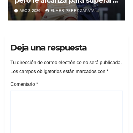
pero le alcanza para superar a
Alianza Valledupar 2 A 1
AGO 2, 2026
ELMER PEREZ ZAPATA
Deja una respuesta
Tu dirección de correo electrónico no será publicada.
Los campos obligatorios están marcados con
*
Comentario
*