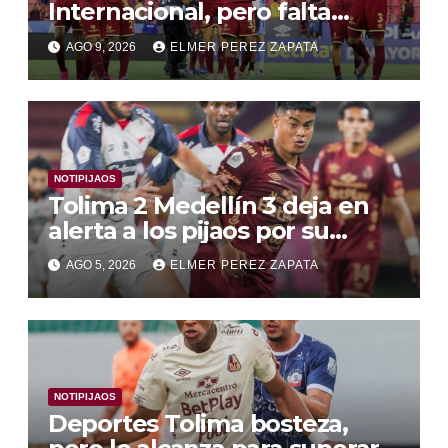
Internacional, pero falta
juego convincente , y la
AGO 9, 2026
ELMER PEREZ ZAPATA
Libertadores entre dudas y
victorias
NOTIPIJAOS
Tolima 2 Medellín 3 deja en
alerta a los pijaos por su
fútbol irregular
AGO 5, 2026
ELMER PEREZ ZAPATA
NOTIPIJAOS
Deportes Tolima bosteza,