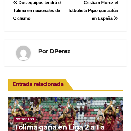
Navegación
Dos equipos tendrá el
Cristiam Florez el
Tolima en nacionales de
futbolista Pijao que actúa
de
Ciclismo
en España
entradas
Por
DPerez
Entrada relacionada
NOTIPIJAOS
Tolima gana en Liga 2 a 1 a