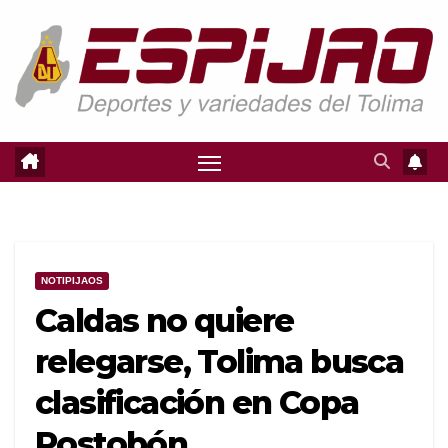
Saltar
al
contenido
NOTIPIJAOS
Caldas no quiere
relegarse, Tolima busca
clasificación en Copa
Postobón