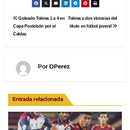
Navegación
Goleado Tolima 1 a 4 en
Tolima a dos victorias del
Copa Postobón por el
título en fútbol juvenil
de
Caldas
entradas
Por
DPerez
Entrada relacionada