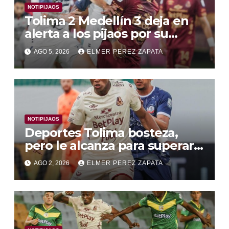
NOTIPIJAOS
Tolima 2 Medellín 3 deja en
alerta a los pijaos por su
fútbol irregular
AGO 5, 2026
ELMER PEREZ ZAPATA
NOTIPIJAOS
Deportes Tolima bosteza,
pero le alcanza para superar a
Alianza Valledupar 2 A 1
AGO 2, 2026
ELMER PEREZ ZAPATA