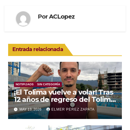
Por
ACLopez
Entrada relacionada
NOTIPIJAOS
SIN CATEGORÍA
¡El Tolima vuelve a volar! Tras
12 años de regreso del Tolima
a los clavados nacionales
MAY 13, 2026
ELMER PEREZ ZAPATA