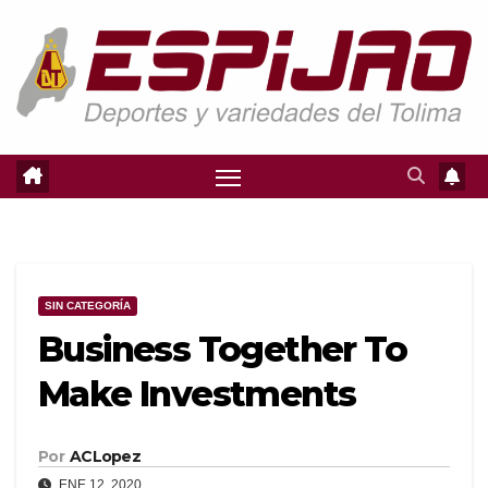
Saltar
al
contenido
SIN CATEGORÍA
Business Together To
Make Investments
Por
ACLopez
ENE 12, 2020