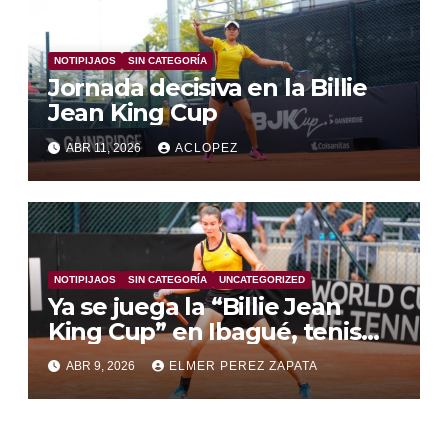
NOTIPIJAOS
SIN CATEGORÍA
Jornada decisiva en la Billie
Jean King Cup
ABR 11, 2026
ACLOPEZ
NOTIPIJAOS
SIN CATEGORÍA
UNCATEGORIZED
Ya se juega la “Billie Jean
King Cup” en Ibagué, tenis
femenino del mas alto nivel
ABR 9, 2026
ELMER PEREZ ZAPATA