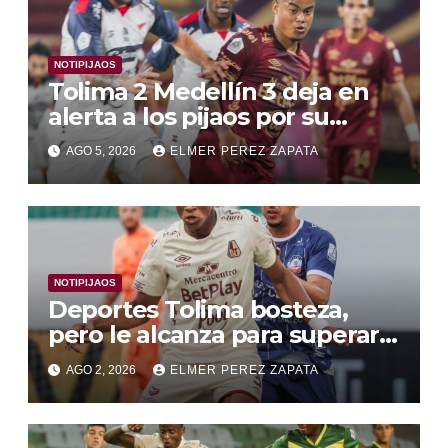
NOTIPIJAOS
Tolima 2 Medellín 3 deja en
alerta a los pijaos por su
fútbol irregular
AGO 5, 2026
ELMER PEREZ ZAPATA
NOTIPIJAOS
Deportes Tolima bosteza,
pero le alcanza para superar a
Alianza Valledupar 2 A 1
AGO 2, 2026
ELMER PEREZ ZAPATA