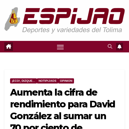
Saltar
al
contenido
¡ECO!, DIZQUE...
NOTIPIJAOS
OPINION
Aumenta la cifra de
rendimiento para David
González al sumar un
70 por ciento de