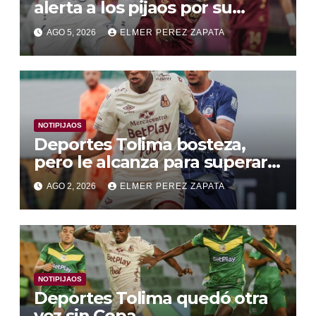
alerta a los pijaos por su
fútbol irregular
AGO 5, 2026
ELMER PEREZ ZAPATA
NOTIPIJAOS
Deportes Tolima bosteza,
pero le alcanza para superar a
Alianza Valledupar 2 A 1
AGO 2, 2026
ELMER PEREZ ZAPATA
NOTIPIJAOS
Deportes Tolima quedó otra
vez sin Copa