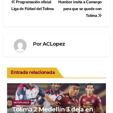
Navegación
Programación oficial
Humbor invita a Camargo
Liga de Fútbol del Tolima
para que se quede con
de
Tolima
entradas
Por
ACLopez
Entrada relacionada
NOTIPIJAOS
Tolima 2 Medellín 3 deja en