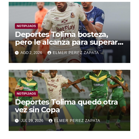
NOTIPIJAOS
Deportes Tolima bosteza,
pero le alcanza para superar a
Alianza Valledupar 2 A 1
AGO 2, 2026
ELMER PEREZ ZAPATA
NOTIPIJAOS
Deportes Tolima quedó otra
vez sin Copa
JUL 29, 2026
ELMER PEREZ ZAPATA