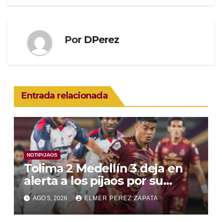
entradas
Por
DPerez
Entrada relacionada
NOTIPIJAOS
Tolima 2 Medellín 3 deja en
alerta a los pijaos por su
fútbol irregular
AGO 5, 2026
ELMER PEREZ ZAPATA