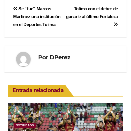
Navegación
Se “fue” Marcos
Tolima con el deber de
Martinez una institución
ganarle al último Fortaleza
de
en el Deportes Tolima
entradas
Por
DPerez
Entrada relacionada
NOTIPIJAOS