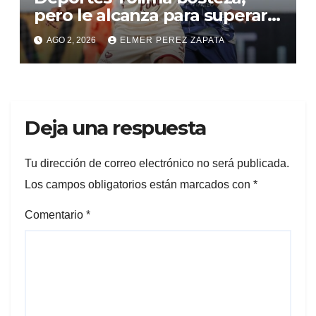
pero le alcanza para superar a
Alianza Valledupar 2 A 1
AGO 2, 2026
ELMER PEREZ ZAPATA
Deja una respuesta
Tu dirección de correo electrónico no será publicada.
Los campos obligatorios están marcados con
*
Comentario
*