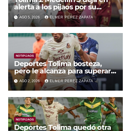
alerta a los pijaos por su
fútbol irregular
AGO 5, 2026
ELMER PEREZ ZAPATA
NOTIPIJAOS
Deportes Tolima bosteza,
pero le alcanza para superar a
Alianza Valledupar 2 A 1
AGO 2, 2026
ELMER PEREZ ZAPATA
NOTIPIJAOS
Deportes Tolima quedó otra