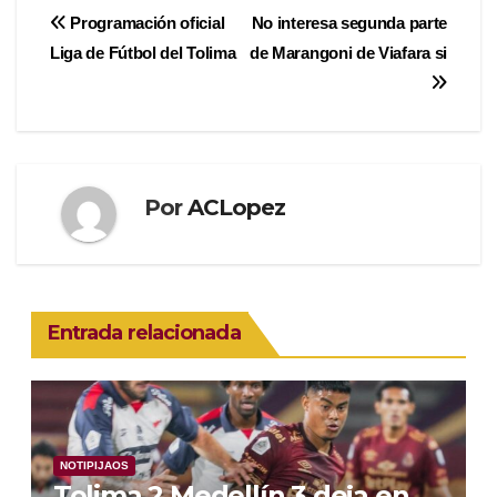
Navegación
Programación oficial
No interesa segunda parte
Liga de Fútbol del Tolima
de Marangoni de Viafara si
de
entradas
Por
ACLopez
Entrada relacionada
NOTIPIJAOS
Tolima 2 Medellín 3 deja en