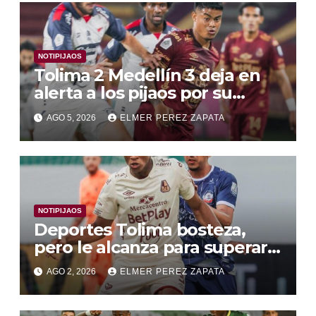
NOTIPIJAOS
Tolima 2 Medellín 3 deja en
alerta a los pijaos por su
fútbol irregular
AGO 5, 2026
ELMER PEREZ ZAPATA
NOTIPIJAOS
Deportes Tolima bosteza,
pero le alcanza para superar a
Alianza Valledupar 2 A 1
AGO 2, 2026
ELMER PEREZ ZAPATA