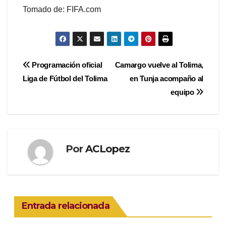
Tomado de: FIFA.com
Navegación
Programación oficial
Camargo vuelve al Tolima,
Liga de Fútbol del Tolima
en Tunja acompaño al
de
equipo
entradas
Por
ACLopez
Entrada relacionada