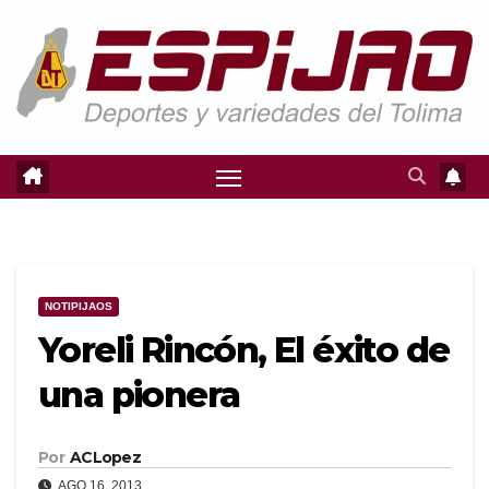
Saltar
al
contenido
NOTIPIJAOS
Yoreli Rincón, El éxito de
una pionera
Por
ACLopez
AGO 16, 2013