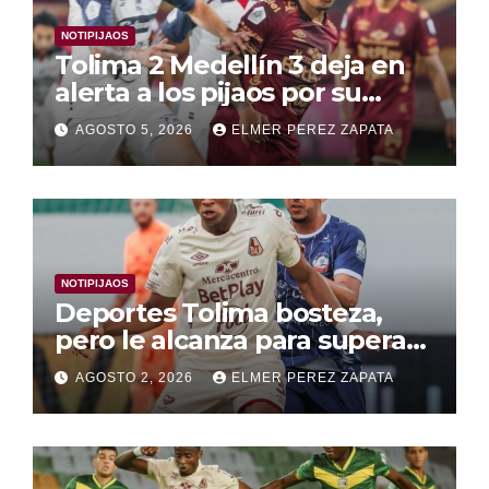
NOTIPIJAOS
Tolima 2 Medellín 3 deja en
alerta a los pijaos por su
fútbol irregular
AGOSTO 5, 2026
ELMER PEREZ ZAPATA
NOTIPIJAOS
Deportes Tolima bosteza,
pero le alcanza para superar
a Alianza Valledupar 2 A 1
AGOSTO 2, 2026
ELMER PEREZ ZAPATA