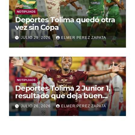
NOTIPIJAOS
Deportes Tolima quedó otra
vez sin Copa
JULIO 29, 2026
ELMER PEREZ ZAPATA
NOTIPIJAOS
Deportes Tolima 2 Junior 1,
resultado que deja buen
mensaje y buenas
JULIO 26, 2026
ELMER PEREZ ZAPATA
sensaciones