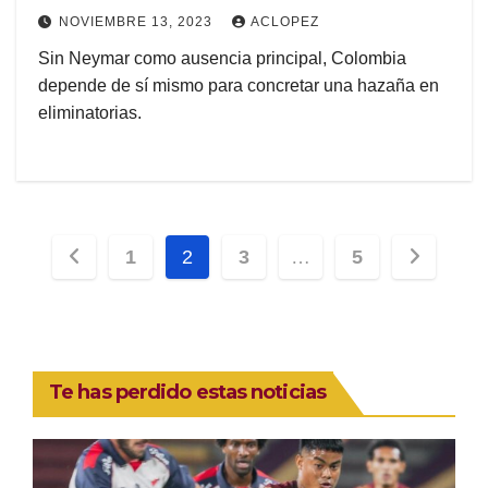
NOVIEMBRE 13, 2023
ACLOPEZ
Sin Neymar como ausencia principal, Colombia
depende de sí mismo para concretar una hazaña en
eliminatorias.
Paginación
1
2
3
…
5
de
entradas
Te has perdido estas noticias