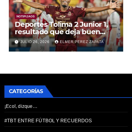
NOTIPIJAOS
Deportes Tolima 2 Junior 1,
resultado que deja buen
mensaje y buenas
JULIO 26, 2026
ELMER PEREZ ZAPATA
sensaciones
CATEGORÍAS
¡Eco!, dizque…
#TBT ENTRE FÚTBOL Y RECUERDOS