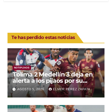
Te has perdido estas noticias
NOTIPIJAOS
Tolima 2 Medellín 3 deja en
alerta a los pijaos por su
fútbol irregular
AGOSTO 5, 2026
ELMER PEREZ ZAPATA