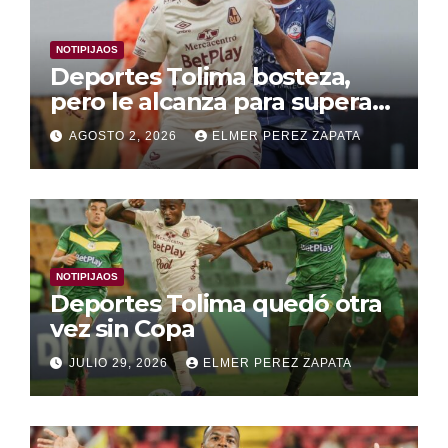
NOTIPIJAOS
Deportes Tolima bosteza,
pero le alcanza para superar
a Alianza Valledupar 2 A 1
AGOSTO 2, 2026
ELMER PEREZ ZAPATA
NOTIPIJAOS
Deportes Tolima quedó otra
vez sin Copa
JULIO 29, 2026
ELMER PEREZ ZAPATA