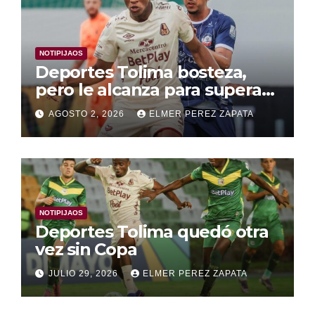
NOTIPIJAOS
Deportes Tolima bosteza,
pero le alcanza para superar
a Alianza Valledupar 2 A 1
AGOSTO 2, 2026
ELMER PEREZ ZAPATA
NOTIPIJAOS
Deportes Tolima quedó otra
vez sin Copa
JULIO 29, 2026
ELMER PEREZ ZAPATA