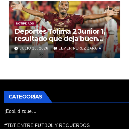
NOTIPIJAOS
Deportes Tolima 2 Junior 1,
resultado que deja buen
mensaje y buenas
JULIO 26, 2026
ELMER PEREZ ZAPATA
sensaciones
CATEGORÍAS
¡Eco!, dizque…
#TBT ENTRE FÚTBOL Y RECUERDOS