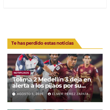
Te has perdido estas noticias
NOTIPIJAOS
Tolima 2 Medellín 3 deja en
alerta a los pijaos por su
fútbol irregular
AGOSTO 5, 2026
ELMER PEREZ ZAPATA