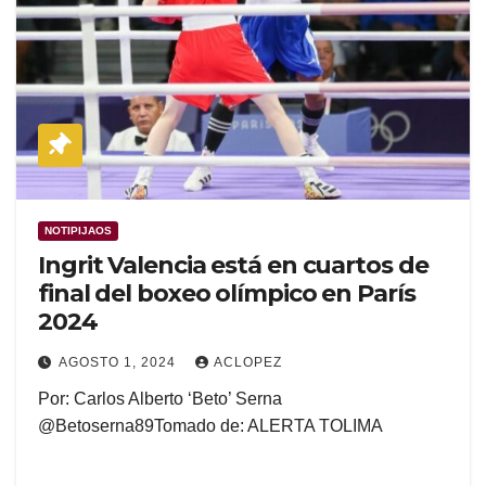
NOTIPIJAOS
Ingrit Valencia está en cuartos de
final del boxeo olímpico en París
2024
AGOSTO 1, 2024
ACLOPEZ
Por: Carlos Alberto ‘Beto’ Serna
@Betoserna89Tomado de: ALERTA TOLIMA