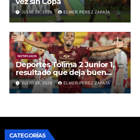
vez sin Copa
JULIO 29, 2026
ELMER PEREZ ZAPATA
NOTIPIJAOS
Deportes Tolima 2 Junior 1,
resultado que deja buen
mensaje y buenas
JULIO 26, 2026
ELMER PEREZ ZAPATA
sensaciones
CATEGORÍAS