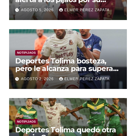
fútbol irregular
AGOSTO 5, 2026
ELMER PEREZ ZAPATA
NOTIPIJAOS
Deportes Tolima bosteza,
pero le alcanza para superar
a Alianza Valledupar 2 A 1
AGOSTO 2, 2026
ELMER PEREZ ZAPATA
NOTIPIJAOS
Deportes Tolima quedó otra