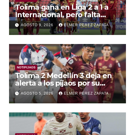
Tolima gana en Liga 2 a 1 a
Internacional, pero falta
juego convincente , y la
AGOSTO 9, 2026
ELMER PEREZ ZAPATA
Libertadores entre dudas y
victorias
NOTIPIJAOS
Tolima 2 Medellín 3 deja en
alerta a los pijaos por su
fútbol irregular
AGOSTO 5, 2026
ELMER PEREZ ZAPATA