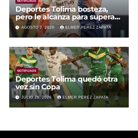
NOTIPIJAOS
Deportes Tolima bosteza,
pero le alcanza para superar
a Alianza Valledupar 2 A 1
AGOSTO 2, 2026
ELMER PEREZ ZAPATA
NOTIPIJAOS
Deportes Tolima quedó otra
vez sin Copa
JULIO 29, 2026
ELMER PEREZ ZAPATA