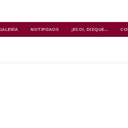
GALERÍA
NOTIPIJAOS
¡ECO!, DIZQUE…
CO