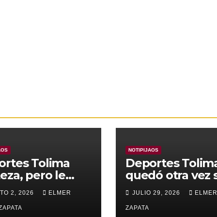
AOS
NOTIPIJAOS
ortes Tolima
Deportes Tolim
eza, pero le
quedó otra vez 
nza para
Copa
TO 2, 2026
ELMER
JULIO 29, 2026
ELMER
rar a Alianza
edupar 2 A 1
ZAPATA
ZAPATA