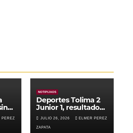
NOTIPIJAOS
a
Deportes Tolima 2
sin
Junior 1, resultado
que deja buen
 PEREZ
JULIO 26, 2026
ELMER PEREZ
mensaje y buenas
sensaciones
ZAPATA