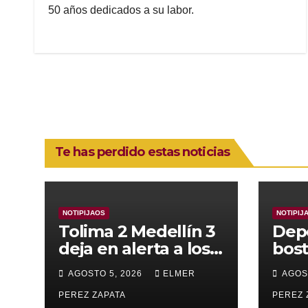
50 años dedicados a su labor.
Te has perdido estas noticias
NOTIPIJAOS
NOTIPIJ
Tolima 2 Medellín 3
Dep
deja en alerta a los
bost
pijaos por su fútbol
alca
AGOSTO 5, 2026
ELMER
AGOS
irregular
supe
PEREZ ZAPATA
Vall
PEREZ 