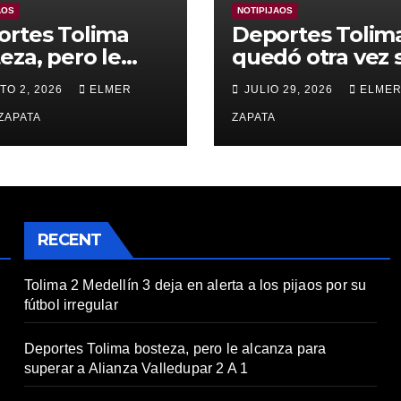
AOS
NOTIPIJAOS
ortes Tolima
Deportes Tolim
eza, pero le
quedó otra vez 
nza para
Copa
TO 2, 2026
ELMER
JULIO 29, 2026
ELMER
rar a Alianza
edupar 2 A 1
ZAPATA
ZAPATA
RECENT
Tolima 2 Medellín 3 deja en alerta a los pijaos por su
fútbol irregular
Deportes Tolima bosteza, pero le alcanza para
superar a Alianza Valledupar 2 A 1