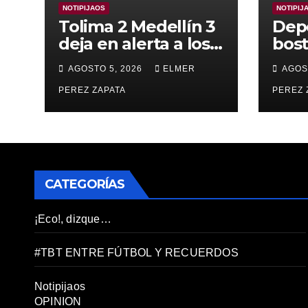
NOTIPIJAOS
NOTIPIJ
Tolima 2 Medellín 3
Dep
deja en alerta a los
bost
pijaos por su fútbol
alca
AGOSTO 5, 2026
ELMER
AGOS
irregular
supe
PEREZ ZAPATA
Vall
PEREZ 
CATEGORÍAS
¡Eco!, dizque…
#TBT ENTRE FÚTBOL Y RECUERDOS
Notipijaos
OPINION