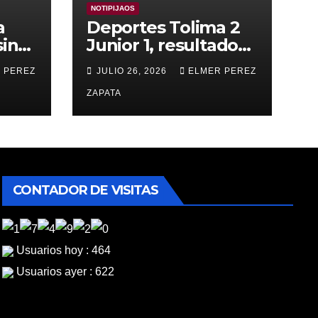
NOTIPIJAOS
a
Deportes Tolima 2
sin
Junior 1, resultado
que deja buen
 PEREZ
JULIO 26, 2026
ELMER PEREZ
mensaje y buenas
sensaciones
ZAPATA
CONTADOR DE VISITAS
Usuarios hoy : 464
Usuarios ayer : 622