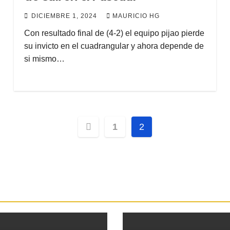
DICIEMBRE 1, 2024
MAURICIO HG
Con resultado final de (4-2) el equipo pijao pierde
su invicto en el cuadrangular y ahora depende de
si mismo…
Paginación
1
2
de
entradas